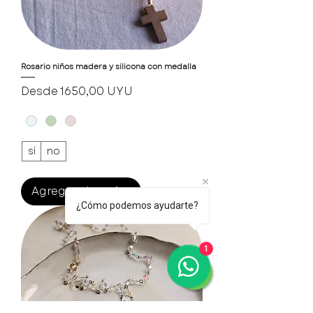
Rosario niños madera y silicona con medalla
Precio de oferta
Desde
1650,00 UYU
si
no
Agregar al carrito
¿Cómo podemos ayudarte?
1