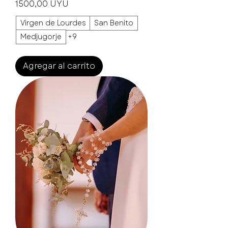
Precio
1500,00 UYU
Virgen de Lourdes
San Benito
Medjugorje
+9
Agregar al carrito