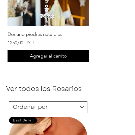
Denario piedras naturales
Denario madera ideal
Precio
Precio de oferta
1250,00 UYU
Desde
Agregar al carrito
Ver todos los Rosarios
Best Seller