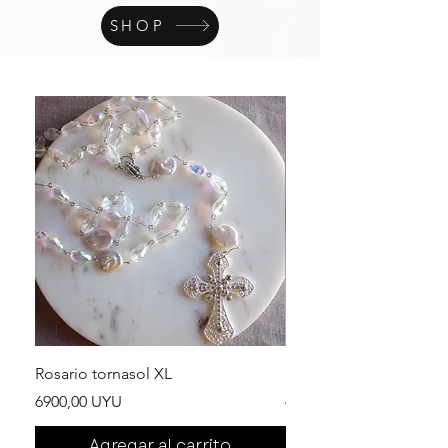
SHOP
Rosario tornasol XL
Rosario cristales gris X
Precio
Precio
6900,00 UYU
4990,00 UYU
Agregar al carrito