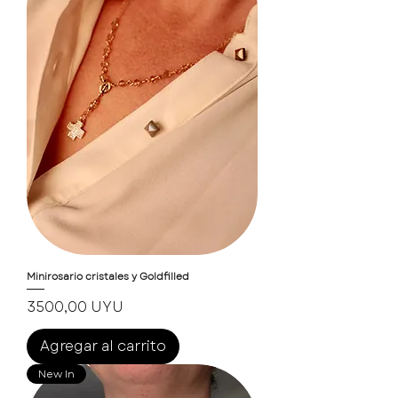
Minirosario cristales y Goldfilled
Precio
3500,00 UYU
Agregar al carrito
New In