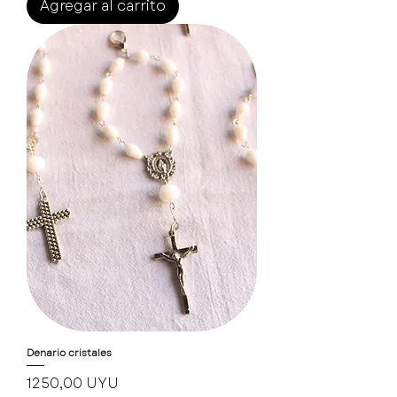
Agregar al carrito
Denario cristales
Precio
1250,00 UYU