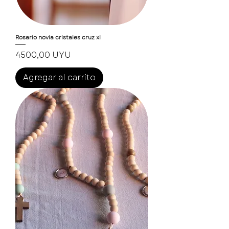
Rosario novia cristales cruz xl
Precio
4500,00 UYU
Agregar al carrito