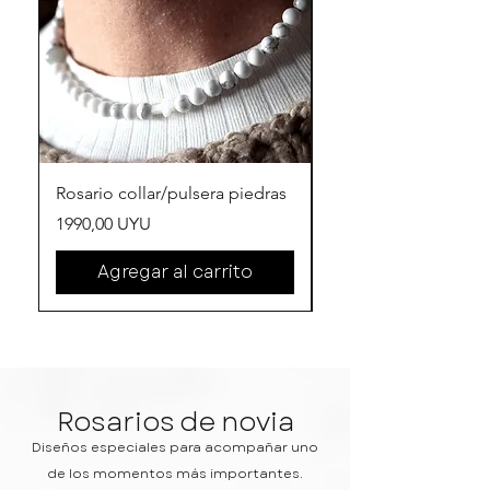
Rosario collar/pulsera piedras
Rosario perlas Cruz P
Precio
Precio
1990,00 UYU
3890,00 UYU
Agregar al carrito
Rosarios de novia
Diseños especiales para acompañar uno
de los momentos más importantes.