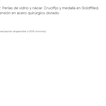
r. Perlas de vidrio y nácar. Crucifijo y medalla en Goldfilled.
tensión en acero quirúrgico dorado.
nalización disponible (+20% mínimo)