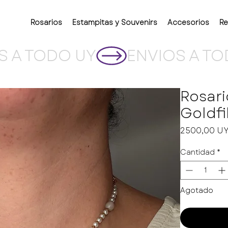
Rosarios
Estampitas y Souvenirs
Accesorios
Re
Rosari
Goldfi
2500,00 U
Cantidad
*
Agotado