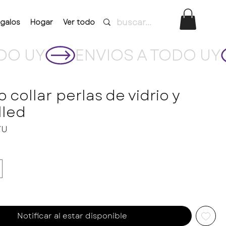
galos
Hogar
Ver todo
o collar perlas de vidrio y
lled
Precio
YU
Notificar al estar disponible