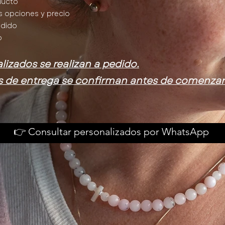
oducto
s opciones y precio
edido
o
lizados se realizan a pedido.
s de entrega se confirman antes de comenzar
👉 Consultar personalizados por WhatsApp