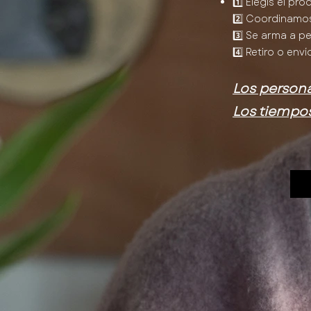
1️⃣ Elegís el pr
2️⃣ Coordinamo
3️⃣ Se arma a p
4️⃣ Retiro o enví
Los persona
Los tiempo