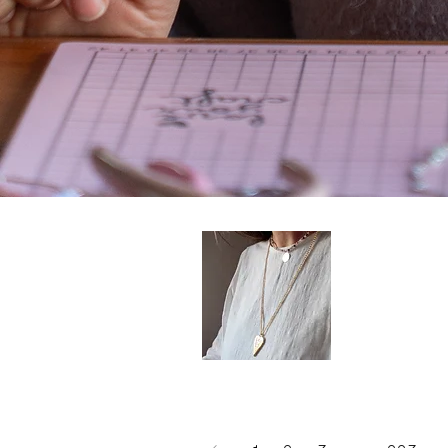
Collar
XL
Sagrado
Corazón
goldfilled