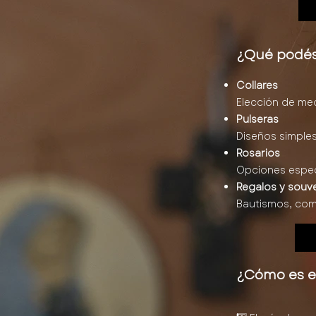
¿Qué podés
Collares
Elección de med
Pulseras
Diseños simples 
Rosarios
Opciones especi
Regalos y souve
Bautismos, com
¿Cómo es e