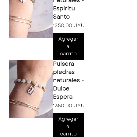
naturales -
Espíritu
Santo
Precio
1250,00 UYU
Agregar
al
carrito
Pulsera
piedras
naturales -
Dulce
Espera
Precio
1350,00 UYU
Agregar
al
carrito