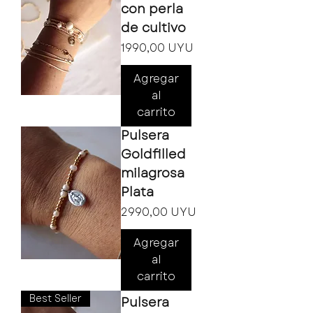
con perla
de cultivo
Precio
1990,00 UYU
Agregar
al
carrito
Pulsera
Goldfilled
milagrosa
Plata
Precio
2990,00 UYU
Agregar
al
carrito
Best Seller
Pulsera