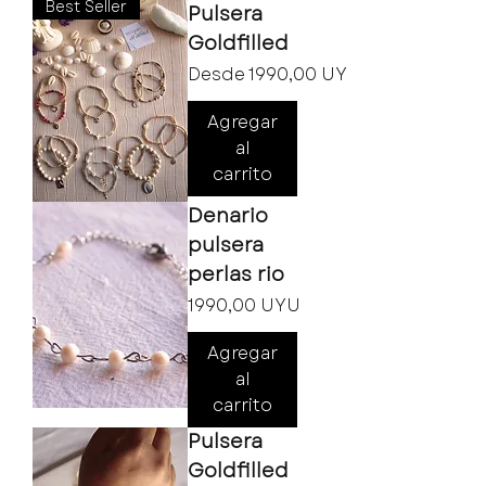
Best Seller
Pulsera
Goldfilled
Precio de oferta
Desde
1990,00 UYU
Agregar
al
carrito
Denario
pulsera
perlas rio
Precio
1990,00 UYU
Agregar
al
carrito
Pulsera
Goldfilled