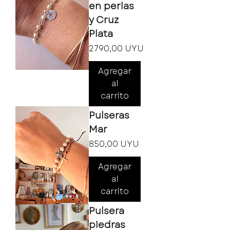
en perlas
y Cruz
Plata
Precio
2790,00 UYU
Agregar
al
carrito
Pulseras
Mar
Precio
850,00 UYU
Agregar
al
carrito
Pulsera
piedras