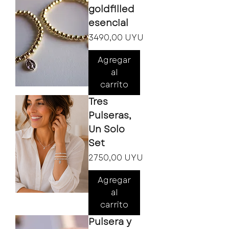
goldfilled
esencial
Precio
3490,00 UYU
Agregar
al
carrito
Tres
Pulseras,
Un Solo
Set
Precio
2750,00 UYU
Agregar
al
carrito
Pulsera y