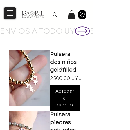
ENVIOS A TODO UY
Pulsera
dos niños
goldfilled
Precio
2500,00 UYU
Agregar
al
carrito
Pulsera
piedras