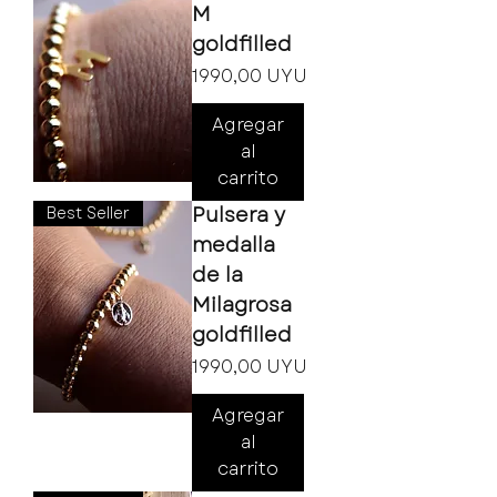
M
goldfilled
Precio
1990,00 UYU
Agregar
al
carrito
Pulsera y
Best Seller
medalla
de la
Milagrosa
goldfilled
Precio
1990,00 UYU
Agregar
al
carrito