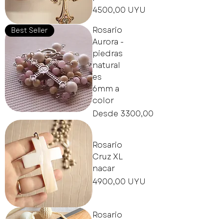
Precio
4500,00 UYU
Rosario
Best Seller
Aurora -
piedras
natural
es
6mm a
color
Precio de oferta
Desde
3300,00 UYU
Rosario
Cruz XL
nacar
Precio
4900,00 UYU
Rosario