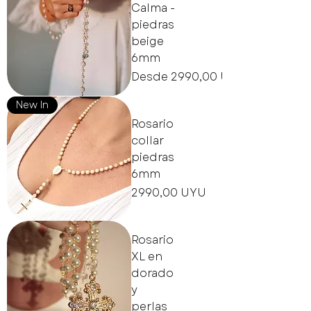
Calma -
piedras
beige
6mm
Precio de oferta
Desde
2990,00 UYU
New In
Rosario
collar
piedras
6mm
Precio
2990,00 UYU
Rosario
XL en
dorado
y
perlas