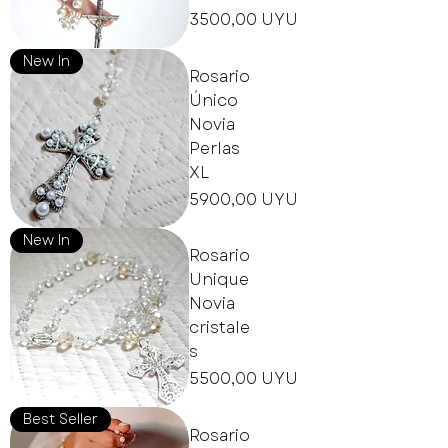
Precio
3500,00 UYU
New In
Rosario
Único
Novia
Perlas
XL
Precio
5900,00 UYU
New In
Rosario
Unique
Novia
cristale
s
Precio
5500,00 UYU
Best Seller
Rosario