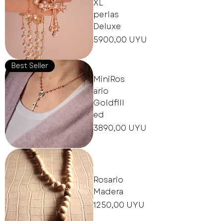
XL
perlas
Deluxe
Precio
5900,00 UYU
Best Seller
MiniRos
ario
Goldfill
ed
Precio
3890,00 UYU
Rosario
Madera
Precio
1250,00 UYU