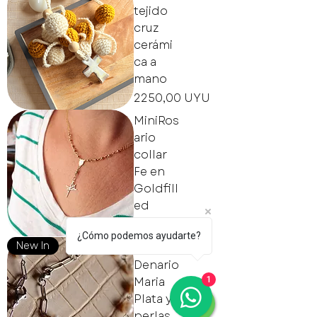
tejido
cruz
cerámi
ca a
mano
Precio
2250,00 UYU
MiniRos
ario
collar
Fe en
Goldfill
ed
Precio
2890,00 UYU
¿Cómo podemos ayudarte?
New In
Denario
Maria
1
Plata y
perlas