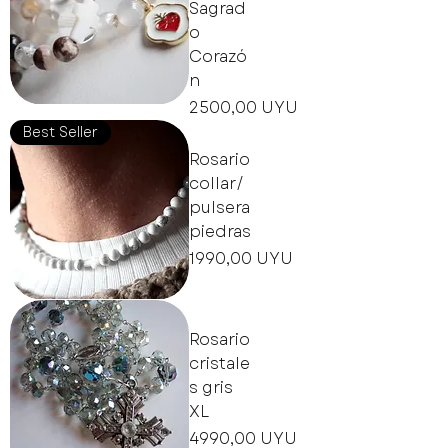
Sagrad
o
Corazó
n
Precio
2500,00 UYU
Best Seller
Rosario
collar/
pulsera
piedras
Precio
1990,00 UYU
Rosario
cristale
s gris
XL
Precio
4990,00 UYU