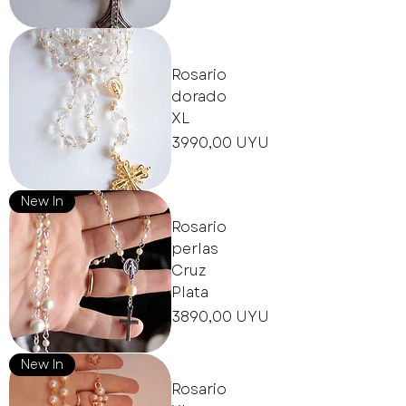
Rosario
dorado
XL
Precio
3990,00 UYU
New In
Rosario
perlas
Cruz
Plata
Precio
3890,00 UYU
New In
Rosario