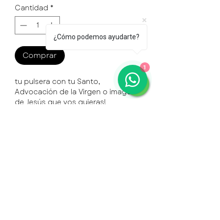
Cantidad
*
¿Cómo podemos ayudarte?
Comprar
1
tu pulsera con tu Santo,
Advocación de la Virgen o imagen
de Jesús que vos quieras!
Podes elegir entre varias opciones
Elegí la medida de las cuentas de tu
Consulta Personalización disponible
pulsera, beige de 4mm o 6mm,
(+20% mínimo)
combina plateado opcional,
y elegí la medalla de tu Santo
Preferido y lo hacemos
personalizado
Medallas a elección: