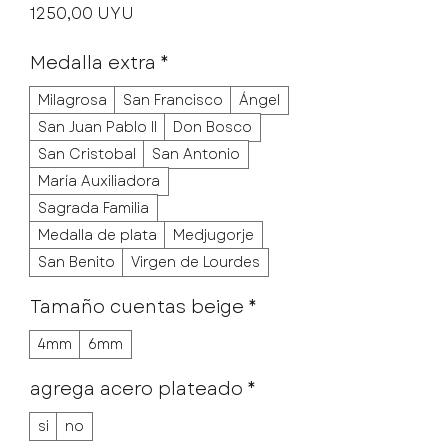
Precio
1250,00 UYU
Medalla extra
*
Milagrosa
San Francisco
Ángel
San Juan Pablo II
Don Bosco
San Cristobal
San Antonio
María Auxiliadora
Sagrada Familia
Medalla de plata
Medjugorje
San Benito
Virgen de Lourdes
Tamaño cuentas beige
*
4mm
6mm
agrega acero plateado
*
si
no