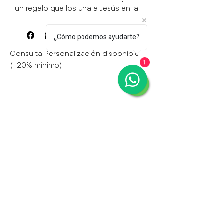
un regalo que los una a Jesús en la
oración a través de Maria.
20 cruz mdf grabada 4290$
¿Cómo podemos ayudarte?
Si fueran 50 $7650
Consulta Personalización disponible
(+20% mínimo)
1