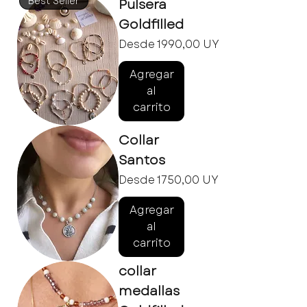
Best Seller
Pulsera
Goldfilled
Precio de oferta
Desde
1990,00 UYU
Agregar
al
carrito
Collar
Santos
Precio de oferta
Desde
1750,00 UYU
Agregar
al
carrito
collar
medallas