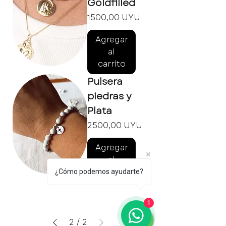
Goldfilled
Precio
1500,00 UYU
Agregar
al
carrito
Pulsera
piedras y
Plata
Precio
2500,00 UYU
Agregar
al
carrito
¿Cómo podemos ayudarte?
1
2
/
2