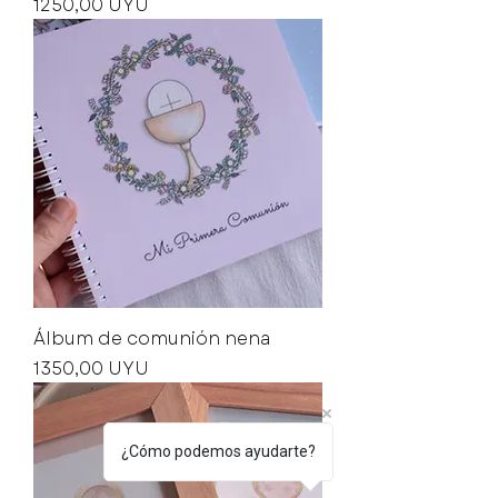
Precio
1250,00 UYU
Álbum de comunión nena
Precio
1350,00 UYU
¿Cómo podemos ayudarte?