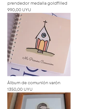
prendedor medalla goldfilled
Precio
990,00 UYU
Álbum de comunión varón
Precio
1350,00 UYU