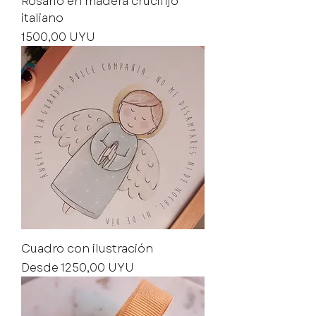
Rosario en madera crucifijo
italiano
Precio
1500,00 UYU
Cuadro con ilustración
Precio de oferta
Desde
1250,00 UYU