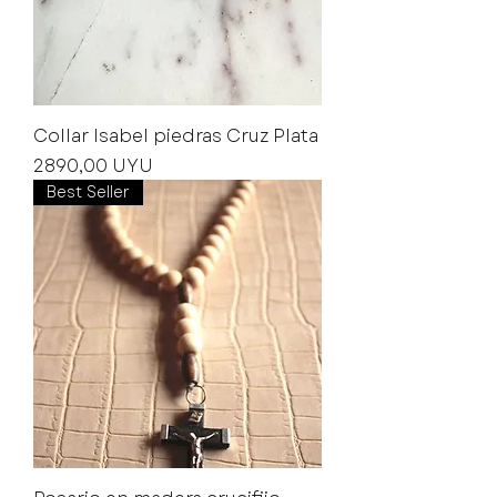
Collar Isabel piedras Cruz Plata
Precio
2890,00 UYU
Best Seller