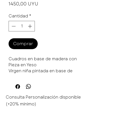
Precio
1450,00 UYU
Cantidad
*
Comprar
Cuadros en base de madera con
Pieza en Yeso
Virgen niña pintada en base de
madera.
Patinada 1640$
22/24cm diámetro . Elegí la que más
te guste 🥰
Consulta Personalización disponible
Consulta el stock
(+20% mínimo)