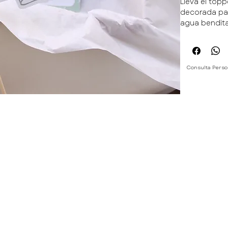
Lleva el topp
decorada par
agua bendita
Consulta Perso