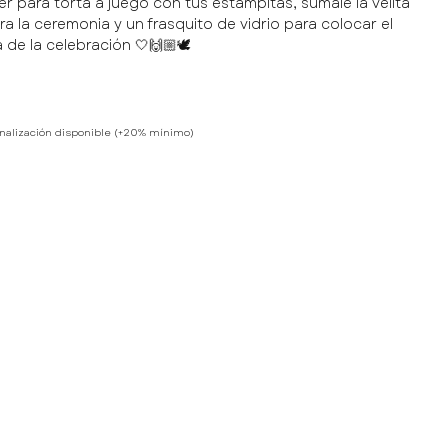
er para torta a juego con tus estampitas, sumale la velita
a la ceremonia y un frasquito de vidrio para colocar el
 de la celebración 🤍🙌🏼🕊
nalización disponible (+20% mínimo)