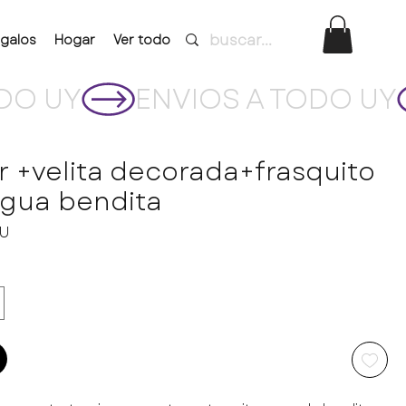
galos
Hogar
Ver todo
 +velita decorada+frasquito
agua bendita
Precio
YU