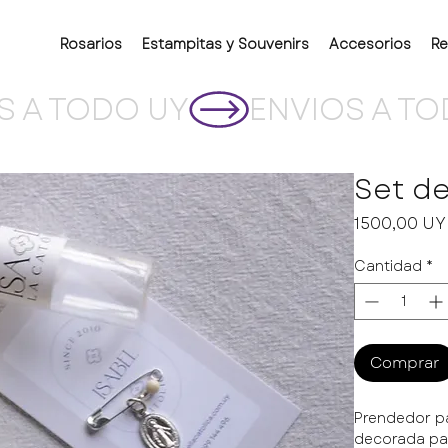
Rosarios
Estampitas y Souvenirs
Accesorios
Re
Set d
1500,00 U
Cantidad
*
Comprar
Prendedor pa
decorada par