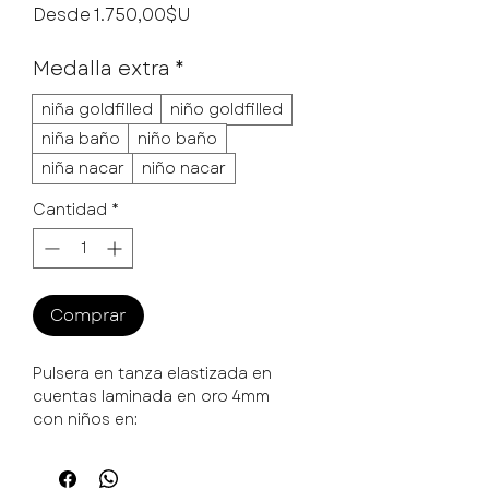
Precio de oferta
Desde
1.750,00$U
Medalla extra
*
niña goldfilled
niño goldfilled
niña baño
niño baño
niña nacar
niño nacar
Cantidad
*
Comprar
Pulsera en tanza elastizada en
cuentas laminada en oro 4mm
con niños en:
Baño oro ,nácar o Goldfilled.
el precio varia segun cantidad y
material de los dijes de niño