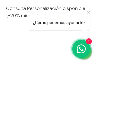
elegidos.
Consulta Personalización disponible
(+20% mínimo)
¿Cómo podemos ayudarte?
1