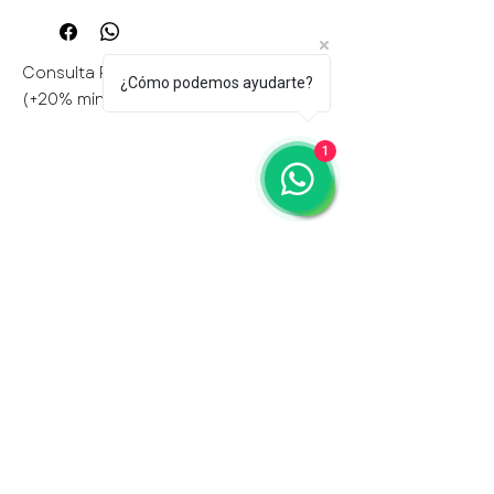
Consulta por el catálogo y te lo
hacemos llegar a tu WhatsApp
Consulta Personalización disponible
¿Cómo podemos ayudarte?
Podes llevarla simple faz, modelo
(+20% mínimo)
marcador o Doble faz.
Con papel kraft extra, con
1
souvenirs, etc
CONSULTA PRESUPUESTO POR LA
CANTIDAD DESEADA