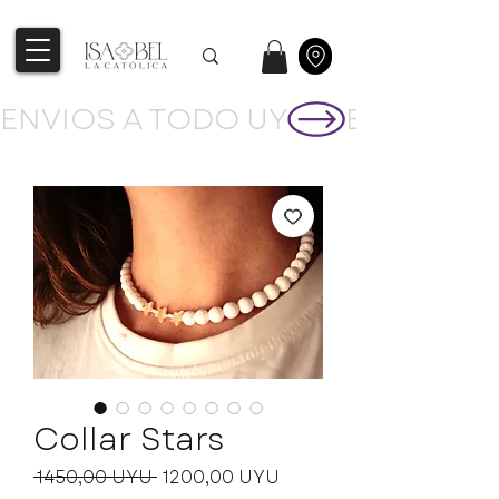
ENVIOS A TODO UY
Collar Stars
Precio
Precio de oferta
 1450,00 UYU 
1200,00 UYU