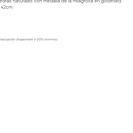
iedras naturales con medalla de la Milagrosa en goldfilled.
 42cm.
nalización disponible (+20% mínimo)