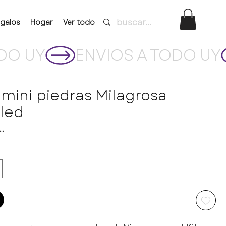
galos
Hogar
Ver todo
 mini piedras Milagrosa
lled
Precio
YU