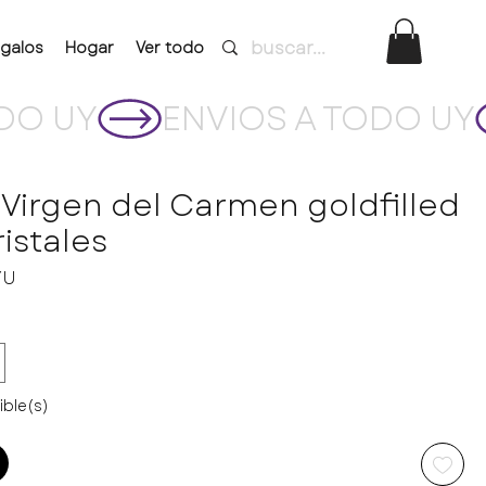
galos
Hogar
Ver todo
 Virgen del Carmen goldfilled
ristales
Precio
YU
ible(s)