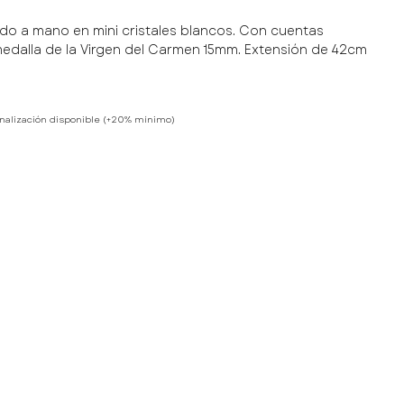
zado a mano en mini cristales blancos. Con cuentas
 medalla de la Virgen del Carmen 15mm. Extensión de 42cm
nalización disponible (+20% mínimo)