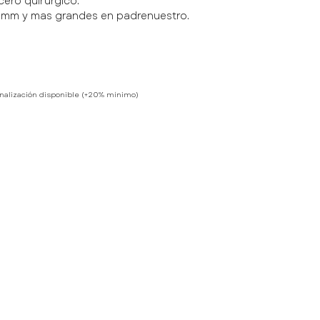
acero quirúrgico.
6mm y mas grandes en padrenuestro.
z, medalla y enganches.
nalización disponible (+20% mínimo)