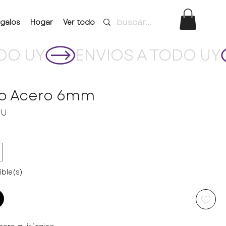
galos
Hogar
Ver todo
io Acero 6mm
Precio
YU
ible(s)