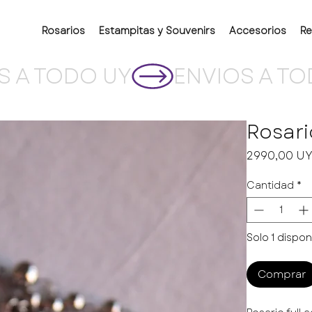
Rosarios
Estampitas y Souvenirs
Accesorios
Re
Rosar
2990,00 U
Cantidad
*
Solo 1 dispon
Comprar